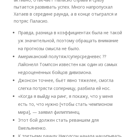
пытается развивать успех. Много напропускал
Хатаев в середине раунда, а в конце отыгрался и
потряс Паласио.
Правда, разница в коэффициентах была не такой
уж значительной, поэтому обращать внимание
на прогнозы смысла не было.
Американский полутяж/суперсредневес ??
Лайонелл Томпсон известен как один из самых
недооценённых бойцов дивизиона.
Джонсон точнее, бьёт явно тяжелее, смогла
слегка потрясти соперницу, разбила ей нос.
«Когда я выйду на ринг, я покажу, что у меня
есть то, что нужно [чтобы стать чемпионом
мира], — заявил филиппинец.
Этот бой должен стать реваншем для
Емельяненко.
К третьему раунду Николсон начала нащупывать