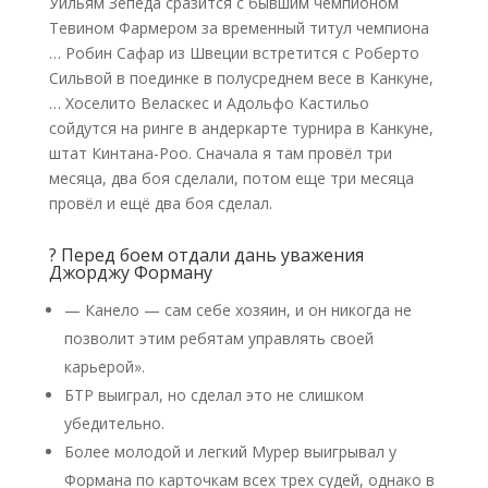
Уильям Зепеда сразится с бывшим чемпионом
Тевином Фармером за временный титул чемпиона
… Робин Сафар из Швеции встретится с Роберто
Сильвой в поединке в полусреднем весе в Канкуне,
… Хоселито Веласкес и Адольфо Кастильо
сойдутся на ринге в андеркарте турнира в Канкуне,
штат Кинтана-Роо. Сначала я там провёл три
месяца, два боя сделали, потом еще три месяца
провёл и ещё два боя сделал.
? Перед боем отдали дань уважения
Джорджу Форману
— Канело — сам себе хозяин, и он никогда не
позволит этим ребятам управлять своей
карьерой».
БТР выиграл, но сделал это не слишком
убедительно.
Более молодой и легкий Мурер выигрывал у
Формана по карточкам всех трех судей, однако в