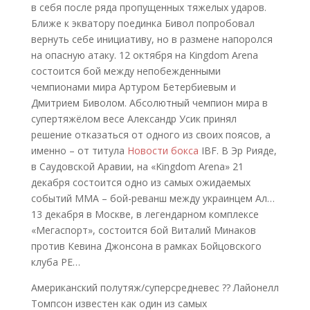
в себя после ряда пропущенных тяжелых ударов.
Ближе к экватору поединка Бивол попробовал
вернуть себе инициативу, но в размене напоролся
на опасную атаку. 12 октября на Kingdom Arena
состоится бой между непобежденными
чемпионами мира Артуром Бетербиевым и
Дмитрием Биволом. Абсолютный чемпион мира в
супертяжёлом весе Александр Усик принял
решение отказаться от одного из своих поясов, а
именно – от титула
Новости бокса
IBF. В Эр Рияде,
в Саудовской Аравии, на «Kingdom Arena» 21
декабря состоится одно из самых ожидаемых
событий ММА – бой-реванш между украинцем Ал…
13 декабря в Москве, в легендарном комплексе
«Мегаспорт», состоится бой Виталий Минаков
против Кевина Джонсона в рамках Бойцовского
клуба РЕ…
Американский полутяж/суперсредневес ?? Лайонелл
Томпсон известен как один из самых