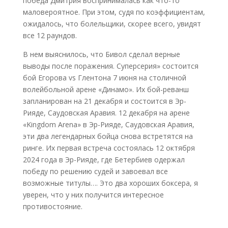
победа Дмитрия воспринималась как что-то
маловероятное. При этом, судя по коэффициентам,
ожидалось, что болельщики, скорее всего, увидят
все 12 раундов.
В нем выяснилось, что Бивол сделал верные
выводы после поражения. Суперсерия» состоится
бой Егорова vs Глентона 7 июня на столичной
волейбольной арене «Динамо». Их бой-реванш
запланирован на 21 декабря и состоится в Эр-
Рияде, Саудовская Аравия. 12 декабря на арене
«Kingdom Arena» в Эр-Рияде, Саудовская Аравия,
эти два легендарных бойца снова встретятся на
ринге. Их первая встреча состоялась 12 октября
2024 года в Эр-Рияде, где Бетербиев одержал
победу по решению судей и завоевал все
возможные титулы…. Это два хороших боксера, я
уверен, что у них получится интересное
противостояние.