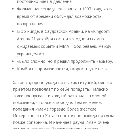
постоянно идёт в давление.
Форман навсегда ушел с ринга в 1997 году, хотя
время от времени обсуждал возможность
возвращения.
В Эр Рияде, в Саудовской Аравии, на «Kingdom
Arena» 21 декабря состоится одно из самых
ожидаемых событий ММА – бой-реванш между
украинцем Ал…
«Было сложно, но я решил продолжить карьеру.
Камбосос промахивается, скорость уже не та.
Хатаев здорово уходит из таких ситуаций, однако
при этом позволяет по себе попадать. Паласио
тоже пропускает и каждый раз качает головой,
показывая, что всё в порядке. Тем не менее,
попадания Имама гораздо более жёсткие.
Интересно, что Хатаев постоянно выходит из угла
позже соперника. И начинает раунд Имам очень
активно, отвечает Паласио справа и сразу