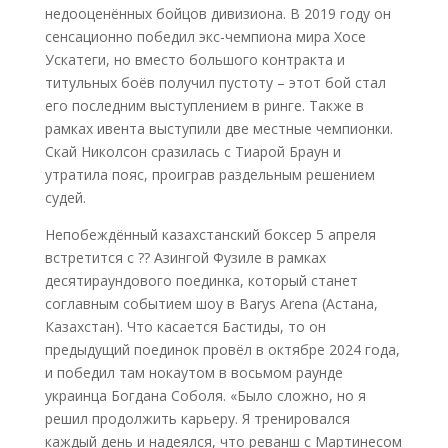
недооценённых бойцов дивизиона. В 2019 году он
сенсационно победил экс-чемпиона мира Хосе
Ускатеги, но вместо большого контракта и
титульных боёв получил пустоту – этот бой стал
его последним выступлением в ринге. Также в
рамках ивента выступили две местные чемпионки.
Скай Николсон сразилась с Тиарой Браун и
утратила пояс, проиграв раздельным решением
судей.
Непобеждённый казахстанский боксер 5 апреля
встретится с ?? Азингой Фузиле в рамках
десятираундового поединка, который станет
соглавным событием шоу в Barys Arena (Астана,
Казахстан). Что касается Бастиды, то он
предыдущий поединок провёл в октябре 2024 года,
и победил там нокаутом в восьмом раунде
украинца Богдана Соболя. «Было сложно, но я
решил продолжить карьеру. Я тренировался
каждый день и надеялся, что реванш с Мартинесом