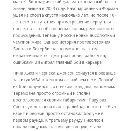
маске”. Биографический фильм, основанный на его
жизни, вышел в 2023 году. Разочарованный Форман
ушел из спорта спустя несколько лет, но после 10-
летнего отстутствия принял решение вернуться
после, по его собственным словам, религиозного
пробуждения. Теперь у России новый абсолютный
чемпион мира. Однако история противостояния
Бивола и Бетербиева, возможно, на этом
не заканчивается. Дмитрий провел работу над
ошибками и выиграл главный бой в карьере.
Нина Хьюз и Чернека Джонсон сойдутся в реванше
за титул WBA в женском легчайшем весе. Первый
их бой получился с оттенком скандала, напомним.
Теремоана просто огромный и сполна
воспользовался своими габаритами. Пару раз
Сингх сумел зацепить австралийца, но в итоге был
избит и рефери просто остановил бой уже в
первом раунде. К третьему раунду Николсон
начала нащупывать свою дистанцию, стала