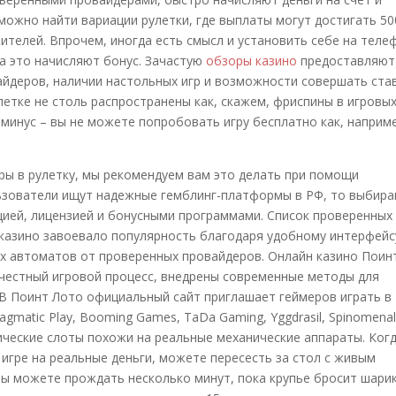
можно найти вариации рулетки, где выплаты могут достигать 50
ителей. Впрочем, иногда есть смысл и установить себе на теле
а это начисляют бонус. Зачастую
обзоры казино
предоставляют
йдеров, наличии настольных игр и возможности совершать ста
улетке не столь распространены как, скажем, фриспины в игровы
 минус – вы не можете попробовать игру бесплатно как, наприм
гры в рулетку, мы рекомендуем вам это делать при помощи
льзователи ищут надежные гемблинг-платформы в РФ, то выбир
цией, лицензией и бонусными программами. Список проверенных
н казино завоевало популярность благодаря удобному интерфейс
х автоматов от проверенных провайдеров. Онлайн казино Поин
 честный игровой процесс, внедрены современные методы для
. В Поинт Лото официальный сайт приглашает геймеров играть в
gmatic Play, Booming Games, TaDa Gaming, Yggdrasil, Spinomenal
ассические слоты похожи на реальные механические аппараты. Ког
 игре на реальные деньги, можете пересесть за стол с живым
вы можете прождать несколько минут, пока крупье бросит шарик