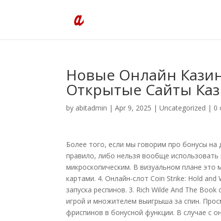
Новые Онлайн Казин
Открытые Сайты Каз
by
abitadmin
|
Apr 9, 2025
|
Uncategorized
|
0
Более того, если мы говорим про бонусы на 
правило, либо нельзя вообще использовать 
микроскопическим. В визуальном плане это 
картами. 4. Онлайн-слот Coin Strike: Hold a
запуска респинов. 3. Rich Wilde And The Boo
игрой и множителем выигрыша за спин. Просм
фриспинов в бонусной функции. В случае с о