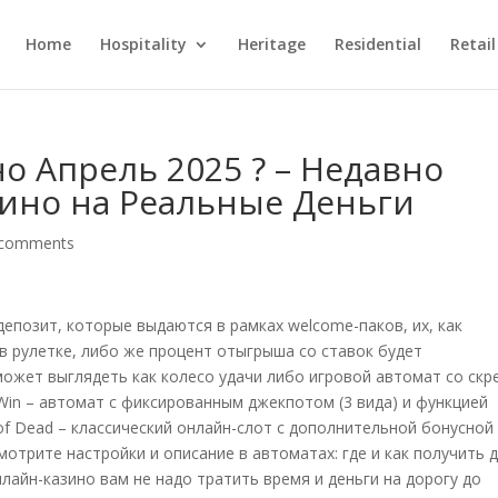
Home
Hospitality
Heritage
Residential
Retail
о Апрель 2025 ? – Недавно
ино на Реальные Деньги
 comments
депозит, которые выдаются в рамках welcome-паков, их, как
в рулетке, либо же процент отыгрыша со ставок будет
может выглядеть как колесо удачи либо игровой автомат со скр
nd Win – автомат с фиксированным джекпотом (3 вида) и функцией
k of Dead – классический онлайн-слот с дополнительной бонусной
отрите настройки и описание в автоматах: где и как получить д
нлайн-казино вам не надо тратить время и деньги на дорогу до