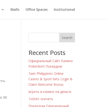
Malls
Office Spaces
Institutional
Search
Recent Posts
Официальный Сайт Казино
Pokerdom Покердом
1win Philippines Online
Casino & Sport bets Login &
етч-
Claim Welcome Bonus
играть в казино на деньги
о 50
1xslots скачать
Покердом Официальный