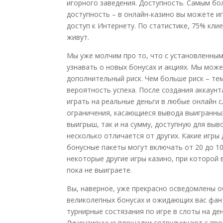
игорного заведения. Доступность. Самым бо
доступность – в онлайн-казино вы можете иг
доступ к Интернету. По статистике, 75% кли
живут.
Мы уже молчим про то, что с установленны
узнавать о новых бонусах и акциях. Мы мож
дополнительный риск. Чем больше риск – те
вероятность успеха. После создания аккаунт
играть на реальные деньги в любые онлайн 
ограничения, касающиеся вывода выигранных
выигрыш, так и на сумму, доступную для выв
несколько отличается от других. Какие игры
бонусные пакеты могут включать от 20 до 10
некоторые другие игры казино, при которой 
пока не выиграете.
Вы, наверное, уже прекрасно осведомлены об
великолепных бонусах и ожидающих вас фанта
турнирные состязания по игре в слоты на д
Лицензионные площадки сотрудничают с про